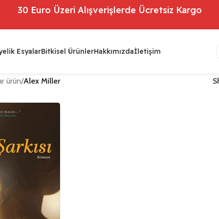
30 Euro Üzeri Alışverişlerde Ücretsiz Kargo
elik Esyalar
Bitkisel Ürünler
Hakkımızda
İletişim
r ürün
/
Alex Miller
S