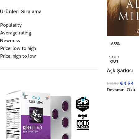
Ürünleri Sıralama
Popularity
Average rating
Newness
-65%
Price: low to high
Price: high to low
SOLD
OUT
Aşk Şarkısı
€
4.94
€
13.99
Devamını Oku