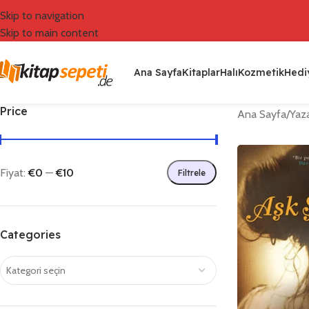
Skip to navigation
Skip to main content
Ana Sayfa
Kitaplar
Halı
Kozmetik
Hediy
Price
Ana Sayfa
/
Yaza
Fiyat:
€0
—
€10
Filtrele
Categories
Kategori seçin