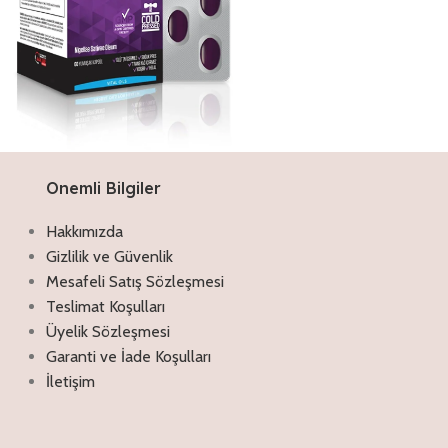
Onemli Bilgiler
Discount off 20%
Çörekotu Yağı Kapsül
Hakkımızda
Antimikrobiyal ve antioksidan
Gizlilik ve Güvenlik
özellikleriyle akne, egzama, sedef gibi
Mesafeli Satış Sözleşmesi
rahatsızlıklar için tercih edilebilir. Kıl veya
Teslimat Koşulları
gözeneklerin tıkanmasıyla oluşan
komedonları oluşturma etkisi olmadığı
Üyelik Sözleşmesi
için rahatlıkla kullanılabilir. İçeriğindeki
Garanti ve İade Koşulları
vitamin ve mineraller sayesinde cilt
İletişim
yenilenmesine yardımcı olur
İncele