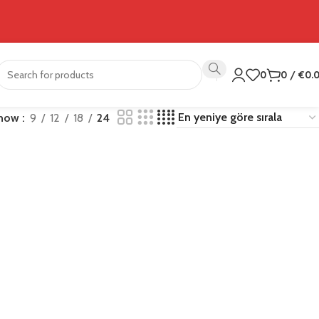
0
0
/
€
0.
how
9
12
18
24