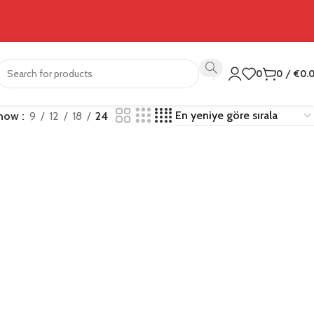
0
0
/
€
0.
how
9
12
18
24