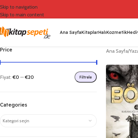
Skip to navigation
Skip to main content
Ana Sayfa
Kitaplar
Halı
Kozmetik
Hediy
Price
Ana Sayfa
/
Yaza
Fiyat:
€0
—
€20
Filtrele
Categories
Kategori seçin