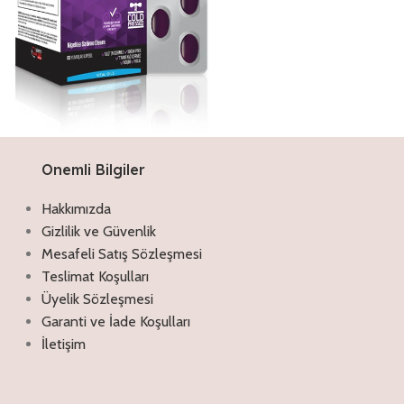
Onemli Bilgiler
Discount off 20%
Çörekotu Yağı Kapsül
Hakkımızda
Antimikrobiyal ve antioksidan
Gizlilik ve Güvenlik
özellikleriyle akne, egzama, sedef gibi
Mesafeli Satış Sözleşmesi
rahatsızlıklar için tercih edilebilir. Kıl veya
Teslimat Koşulları
gözeneklerin tıkanmasıyla oluşan
komedonları oluşturma etkisi olmadığı
Üyelik Sözleşmesi
için rahatlıkla kullanılabilir. İçeriğindeki
Garanti ve İade Koşulları
vitamin ve mineraller sayesinde cilt
İletişim
yenilenmesine yardımcı olur
İncele