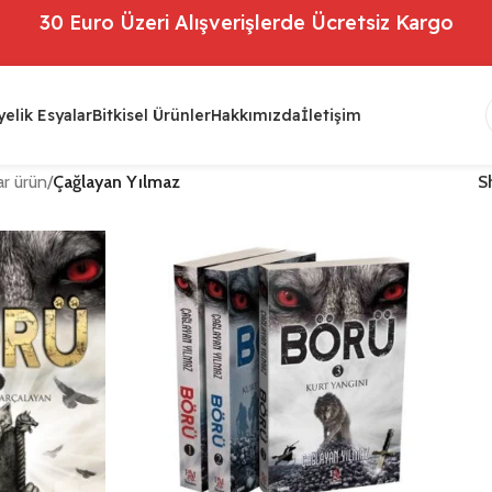
30 Euro Üzeri Alışverişlerde Ücretsiz Kargo
elik Esyalar
Bitkisel Ürünler
Hakkımızda
İletişim
r ürün
/
Çağlayan Yılmaz
S