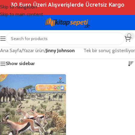
30 Euro Üzeri Alışverişlerde Ücretsiz Kargo
Skip to navigation
Skip to main content
Ana Sayfa
/
Yazar ürün
/
Jinny Johnson
Tek bir sonuç gösteriliyor
Show sidebar