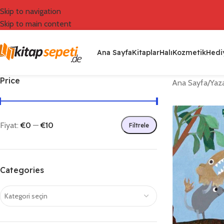
Skip to navigation
Skip to main content
Ana Sayfa
Kitaplar
Halı
Kozmetik
Hediy
Price
Ana Sayfa
/
Yaza
Fiyat:
€0
—
€10
Filtrele
Categories
Kategori seçin