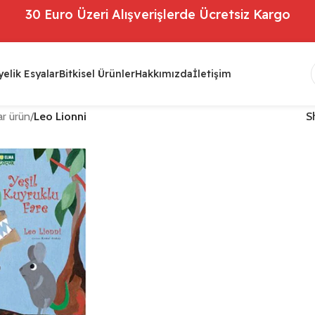
30 Euro Üzeri Alışverişlerde Ücretsiz Kargo
elik Esyalar
Bitkisel Ürünler
Hakkımızda
İletişim
r ürün
/
Leo Lionni
S