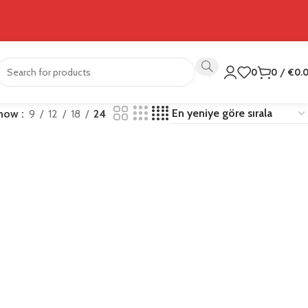
0
0
/
€
0.
how
9
12
18
24