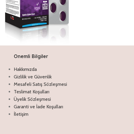
Onemli Bilgiler
Discount off 20%
Çörekotu Yağı Kapsül
Hakkımızda
Antimikrobiyal ve antioksidan
Gizlilik ve Güvenlik
özellikleriyle akne, egzama, sedef gibi
Mesafeli Satış Sözleşmesi
rahatsızlıklar için tercih edilebilir. Kıl veya
Teslimat Koşulları
gözeneklerin tıkanmasıyla oluşan
komedonları oluşturma etkisi olmadığı
Üyelik Sözleşmesi
için rahatlıkla kullanılabilir. İçeriğindeki
Garanti ve İade Koşulları
vitamin ve mineraller sayesinde cilt
İletişim
yenilenmesine yardımcı olur
İncele