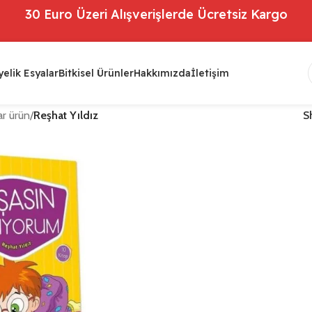
30 Euro Üzeri Alışverişlerde Ücretsiz Kargo
elik Esyalar
Bitkisel Ürünler
Hakkımızda
İletişim
r ürün
/
Reşhat Yıldız
S