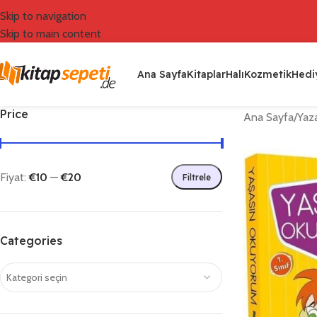
Skip to navigation
Skip to main content
Ana Sayfa
Kitaplar
Halı
Kozmetik
Hediy
Price
Ana Sayfa
/
Yaza
Fiyat:
€10
—
€20
Filtrele
Categories
Kategori seçin