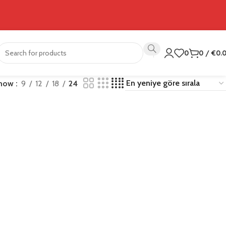
0
0
/
€
0.
how
9
12
18
24