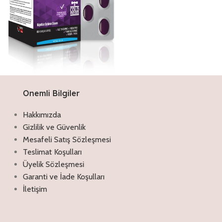
Onemli Bilgiler
Discount off 20%
Çörekotu Yağı Kapsül
Hakkımızda
Antimikrobiyal ve antioksidan
Gizlilik ve Güvenlik
özellikleriyle akne, egzama, sedef gibi
Mesafeli Satış Sözleşmesi
rahatsızlıklar için tercih edilebilir. Kıl veya
Teslimat Koşulları
gözeneklerin tıkanmasıyla oluşan
komedonları oluşturma etkisi olmadığı
Üyelik Sözleşmesi
için rahatlıkla kullanılabilir. İçeriğindeki
Garanti ve İade Koşulları
vitamin ve mineraller sayesinde cilt
İletişim
yenilenmesine yardımcı olur
İncele