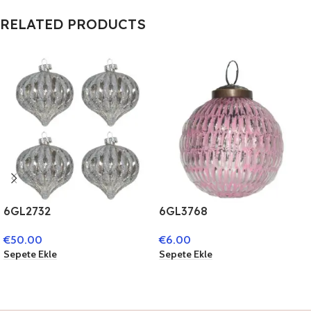
RELATED PRODUCTS
6GL2732
6GL3768
WEIHNACHTSKUGELN
WEIHNACHTSBAUM DEKO
€
50.00
€
6.00
4ER SET Ø 8 CM WEISS
Ø 7 CM ROSA GLAS
Sepete Ekle
Sepete Ekle
GLAS WEIHNACHTSBAUM
WEIHNACHTSDEKO
DEKO WEIHNACHTSDEKO