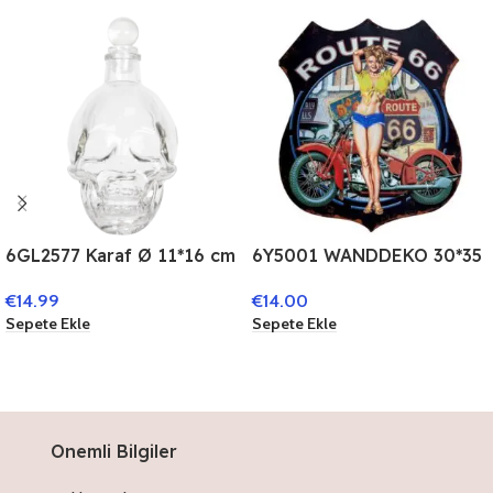
6GL2577 Karaf Ø 11*16 cm
6Y5001 WANDDEKO 30*35
CM ROT METALL TEKST
€
14.99
€
14.00
SCHILD
Sepete Ekle
Sepete Ekle
Onemli Bilgiler