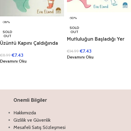
-50%
-38%
SOLD
SOLD
OUT
OUT
Mutluluğun Başladığı Yer
Üzüntü Kapını Çaldığında
€
7.43
€
14.99
€
7.43
€
11.99
Devamını Oku
Devamını Oku
Onemli Bilgiler
Hakkımızda
Gizlilik ve Güvenlik
Mesafeli Satış Sözleşmesi