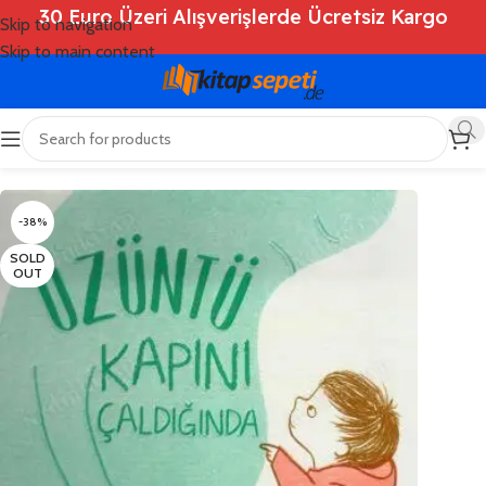
30 Euro Üzeri Alışverişlerde Ücretsiz Kargo
Skip to navigation
Skip to main content
Ana Sayfa
/
Shop
/
Kitaplar
/
Çocuk Kitapları
-38%
SOLD
OUT