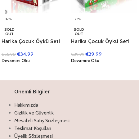
-37%
-25%
SOLD
SOLD
OUT
OUT
Harika Çocuk Öykü Seti
Harika Çocuk Öykü Seti
(40 Kitap)
(40 Kitap) (1. Sınıflar İçin)
€
34.99
€
29.99
€
55.90
€
39.99
Devamını Oku
Devamını Oku
Onemli Bilgiler
Hakkımızda
Gizlilik ve Güvenlik
Mesafeli Satış Sözleşmesi
Teslimat Koşulları
Üyelik Sözleşmesi