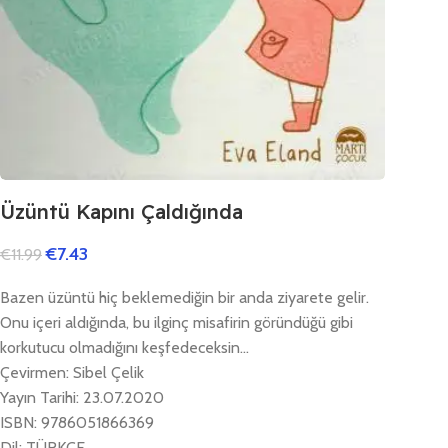
Üzüntü Kapını Çaldığında
€
7.43
€
11.99
Bazen üzüntü hiç beklemediğin bir anda ziyarete gelir.
Onu içeri aldığında, bu ilginç misafirin göründüğü gibi
korkutucu olmadığını keşfedeceksin…
Çevirmen: Sibel Çelik
Yayın Tarihi: 23.07.2020
ISBN: 9786051866369
Dil: TÜRKÇE