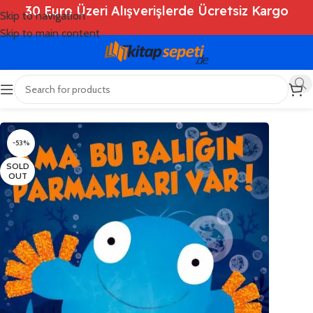
30 Euro Üzeri Alışverişlerde Ücretsiz Kargo
Skip to navigation
Skip to main content
Ana Sayfa
/
Shop
/
Kitaplar
/
Çocuk Kitapları
-53%
SOLD
OUT