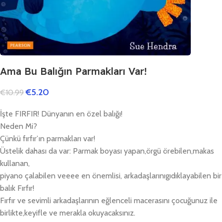
Ama Bu Balığın Parmakları Var!
€
5.20
€
10.99
İşte FIRFIR! Dünyanın en özel balığı!
Neden Mi?
Çünkü fırfır’ın parmakları var!
Üstelik dahası da var: Parmak boyası yapan,örgü örebilen,makas
kullanan,
piyano çalabilen veeee en önemlisi, arkadaşlarınıgıdıklayabilen bir
balık Fırfır!
Fırfır ve sevimli arkadaşlarının eğlenceli macerasını çocuğunuz ile
birlikte,keyifle ve merakla okuyacaksınız.