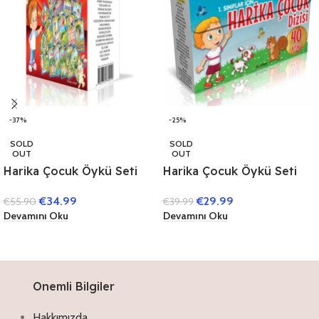
-37%
-25%
SOLD
SOLD
OUT
OUT
Harika Çocuk Öykü Seti
Harika Çocuk Öykü Seti
(40 Kitap)
(40 Kitap) (1. Sınıflar İçin)
€
34.99
€
29.99
€
55.90
€
39.99
Devamını Oku
Devamını Oku
Onemli Bilgiler
Hakkımızda