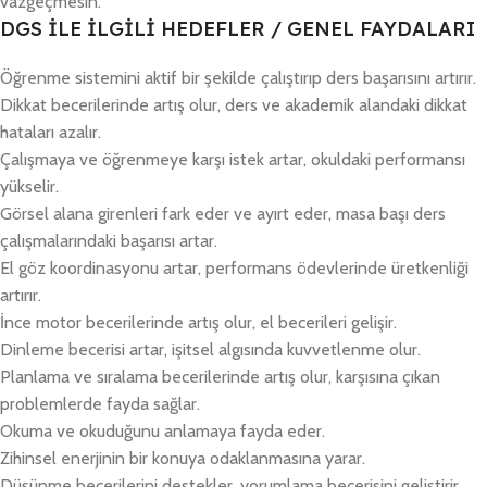
vazgeçmesin.
DGS İLE İLGİLİ HEDEFLER / GENEL FAYDALARI
Öğrenme sistemini aktif bir şekilde çalıştırıp ders başarısını artırır.
Dikkat becerilerinde artış olur, ders ve akademik alandaki dikkat
hataları azalır.
Çalışmaya ve öğrenmeye karşı istek artar, okuldaki performansı
yükselir.
Görsel alana girenleri fark eder ve ayırt eder, masa başı ders
çalışmalarındaki başarısı artar.
El göz koordinasyonu artar, performans ödevlerinde üretkenliği
artırır.
İnce motor becerilerinde artış olur, el becerileri gelişir.
Dinleme becerisi artar, işitsel algısında kuvvetlenme olur.
Planlama ve sıralama becerilerinde artış olur, karşısına çıkan
problemlerde fayda sağlar.
Okuma ve okuduğunu anlamaya fayda eder.
Zihinsel enerjinin bir konuya odaklanmasına yarar.
Düşünme becerilerini destekler, yorumlama becerisini geliştirir.