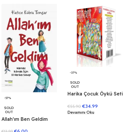
-37%
SOLD
OUT
Harika Çocuk Öykü Seti
-57%
(40 Kitap)
€
34.99
€
55.90
SOLD
Devamını Oku
OUT
Allah’ım Ben Geldim
€
6.00
€
13.99