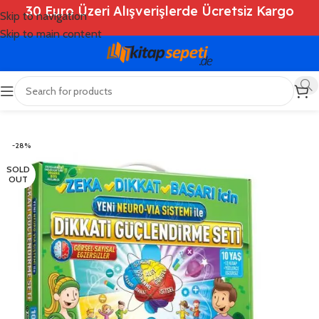
30 Euro Üzeri Alışverişlerde Ücretsiz Kargo
Skip to navigation
Skip to main content
Ana Sayfa
/
Shop
/
Kitaplar
/
Çocuk Kitapları
-28%
SOLD
OUT