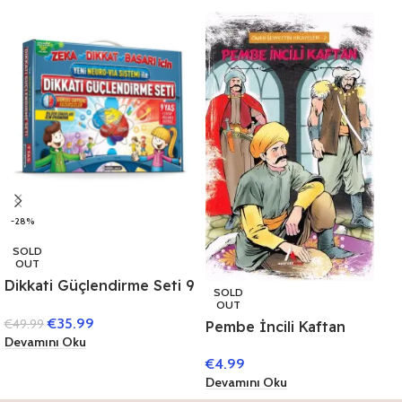
-28%
SOLD
OUT
Dikkati Güçlendirme Seti 9
SOLD
Yaş (3 Kitap)
OUT
€
35.99
€
49.99
Pembe İncili Kaftan
Devamını Oku
€
4.99
Devamını Oku