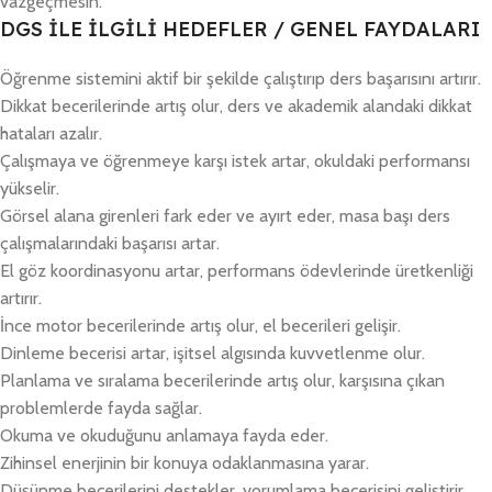
vazgeçmesin.
DGS İLE İLGİLİ HEDEFLER / GENEL FAYDALARI
Öğrenme sistemini aktif bir şekilde çalıştırıp ders başarısını artırır.
Dikkat becerilerinde artış olur, ders ve akademik alandaki dikkat
hataları azalır.
Çalışmaya ve öğrenmeye karşı istek artar, okuldaki performansı
yükselir.
Görsel alana girenleri fark eder ve ayırt eder, masa başı ders
çalışmalarındaki başarısı artar.
El göz koordinasyonu artar, performans ödevlerinde üretkenliği
artırır.
İnce motor becerilerinde artış olur, el becerileri gelişir.
Dinleme becerisi artar, işitsel algısında kuvvetlenme olur.
Planlama ve sıralama becerilerinde artış olur, karşısına çıkan
problemlerde fayda sağlar.
Okuma ve okuduğunu anlamaya fayda eder.
Zihinsel enerjinin bir konuya odaklanmasına yarar.
Düşünme becerilerini destekler, yorumlama becerisini geliştirir.