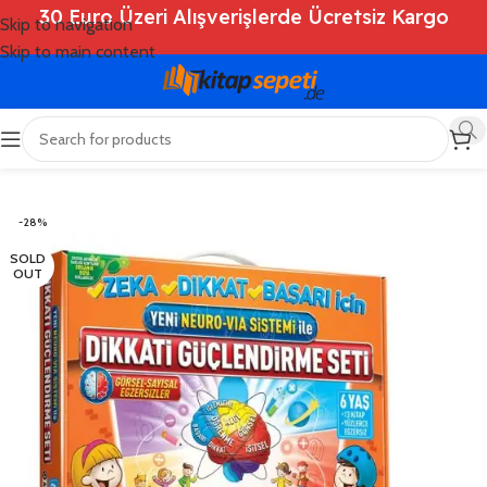
30 Euro Üzeri Alışverişlerde Ücretsiz Kargo
Skip to navigation
Skip to main content
Ana Sayfa
/
Shop
/
Kitaplar
/
Çocuk Kitapları
-28%
SOLD
OUT