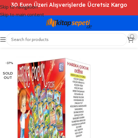
30 Euro Üzeri Alışverişlerde Ücretsiz Kargo
Skip to navigation
Skip to main content
Ana Sayfa
/
Shop
/
Kitaplar
/
Çocuk Kitapları
-37%
SOLD
OUT