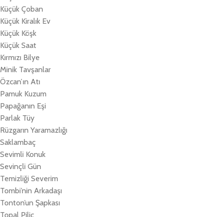
Küçük Çoban
Küçük Kiralık Ev
Küçük Köşk
Küçük Saat
Kırmızı Bilye
Minik Tavşanlar
Özcan’ın Atı
Pamuk Kuzum
Papağanın Eşi
Parlak Tüy
Rüzgarın Yaramazlığı
Saklambaç
Sevimli Konuk
Sevinçli Gün
Temizliği Severim
Tombi’nin Arkadaşı
Tonton’un Şapkası
Topal Piliç