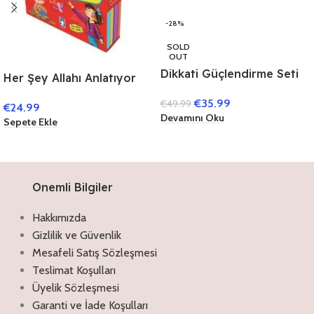
-28%
SOLD
OUT
Dikkati Güçlendirme Seti
Her Şey Allahı Anlatıyor
11 Yaş (3 Kitap)
(10 Kitap)
€
35.99
€
49.99
€
24.99
Devamını Oku
Sepete Ekle
Onemli Bilgiler
Hakkımızda
Gizlilik ve Güvenlik
Mesafeli Satış Sözleşmesi
Teslimat Koşulları
Üyelik Sözleşmesi
Garanti ve İade Koşulları