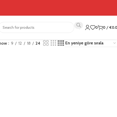
0
0
/
€
0.
how
9
12
18
24