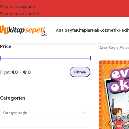
Skip to navigation
Skip to main content
Ana Sayfa
Kitaplar
Halı
Kozmetik
Hediy
Price
Ana Sayfa
/
Yaza
Fiyat:
€0
—
€10
Filtrele
Categories
Kategori seçin