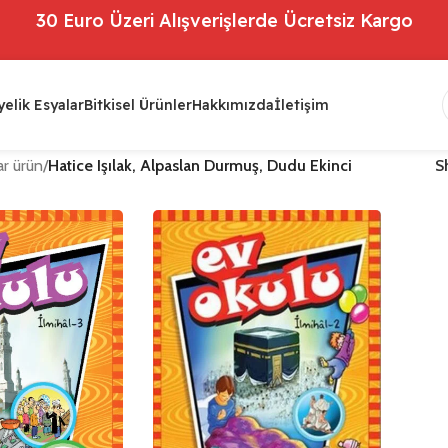
30 Euro Üzeri Alışverişlerde Ücretsiz Kargo
elik Esyalar
Bitkisel Ürünler
Hakkımızda
İletişim
r ürün
/
Hatice Işılak, Alpaslan Durmuş, Dudu Ekinci
S