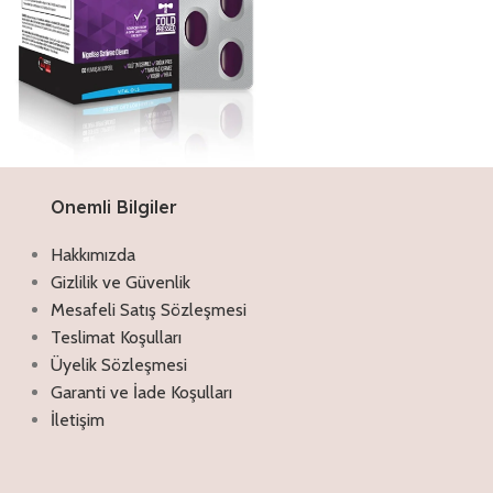
Onemli Bilgiler
Discount off 20%
Çörekotu Yağı Kapsül
Hakkımızda
Antimikrobiyal ve antioksidan
Gizlilik ve Güvenlik
özellikleriyle akne, egzama, sedef gibi
Mesafeli Satış Sözleşmesi
rahatsızlıklar için tercih edilebilir. Kıl veya
Teslimat Koşulları
gözeneklerin tıkanmasıyla oluşan
komedonları oluşturma etkisi olmadığı
Üyelik Sözleşmesi
için rahatlıkla kullanılabilir. İçeriğindeki
Garanti ve İade Koşulları
vitamin ve mineraller sayesinde cilt
İletişim
yenilenmesine yardımcı olur
İncele