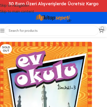
30 Euro Üzeri Alışverişlerde Ücretsiz Kargo
Skip to navigation
Skip to main content
Ana Sayfa
/
Shop
/
Kitaplar
/
Çocuk Kitapları
SOLD
OUT