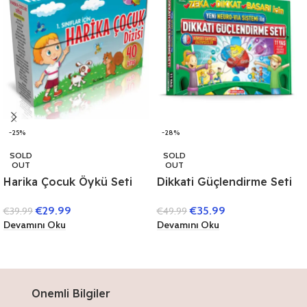
-25%
-28%
SOLD
SOLD
OUT
OUT
Harika Çocuk Öykü Seti
Dikkati Güçlendirme Seti
(40 Kitap) (1. Sınıflar İçin)
11 Yaş (3 Kitap)
€
29.99
€
35.99
€
39.99
€
49.99
Devamını Oku
Devamını Oku
Onemli Bilgiler