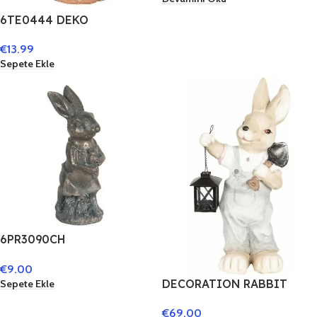
6TE0444 DEKO
EICHHÖRNCHEN Ø 16*26
€
13.99
CM BRAUN STEIN KÜRBIS
Sepete Ekle
DEKO ACCESSOIRES
DEKORATIVES FIGUR
6PR3090CH
WOHNACCESSOIRES
€
9.00
KANINCHEN 11 CM BRAUN
DECORATION RABBIT
Sepete Ekle
22X18X48 CM – CLAYRE &
€
69.00
EEF 6TE0259