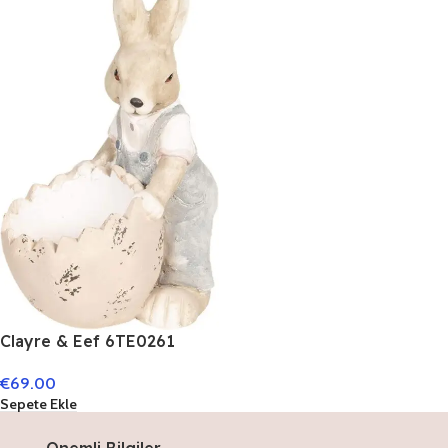
Clayre & Eef 6TE0261
Rabbit Decoration Approx.
€
69.00
30 x 23 x 48 cm
Sepete Ekle
Onemli Bilgiler