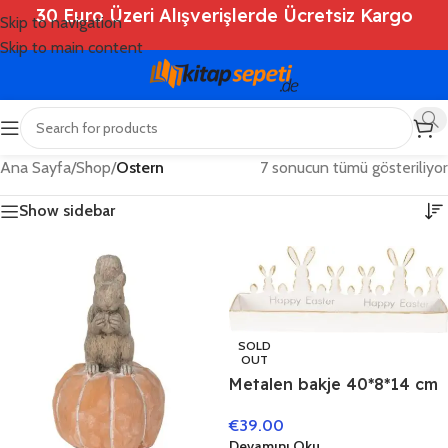
30 Euro Üzeri Alışverişlerde Ücretsiz Kargo
Skip to navigation
Skip to main content
Ana Sayfa
/
Shop
/
Ostern
7 sonucun tümü gösteriliyor
Show sidebar
SOLD
OUT
Metalen bakje 40*8*14 cm
Wit | 64330 | Clayre & Eef
€
39.00
Devamını Oku