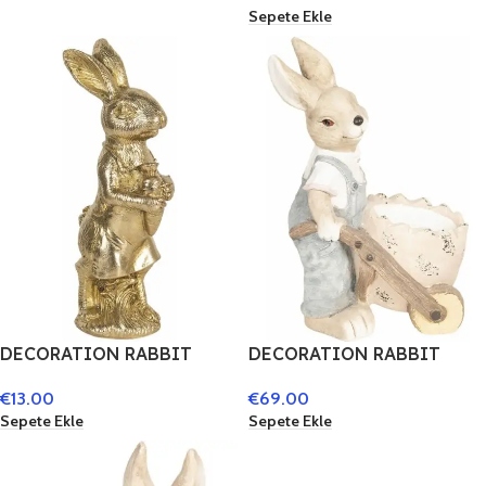
Sepete Ekle
DECORATION RABBIT
DECORATION RABBIT
9X8X23 CM GOLD
32X24X49 CM – CLAYRE &
€
13.00
€
69.00
6PR3087G
EEF 6TE0257
Sepete Ekle
Sepete Ekle