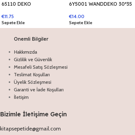
65110 DEKO
6Y5001 WANDDEKO 30*35
ACCESSOIRES 43*32*2 CM
CM ROT METALL TEKST
€
11.75
€
14.00
ROT GRÜN KUNSTSTOFF
SCHILD
Sepete Ekle
Sepete Ekle
NUSSKNACKER SERVIER
SCHALE
Onemli Bilgiler
Hakkımızda
Gizlilik ve Güvenlik
Mesafeli Satış Sözleşmesi
Teslimat Koşulları
Üyelik Sözleşmesi
Garanti ve İade Koşulları
İletişim
Bizimle İletişime Geçin
kitapsepetide@gmail.com