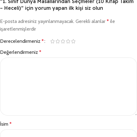
“1. Sınıf Dünya Masallarından Seçmeler (10 Kitap Takım
– Heceli)” için yorum yapan ilk kişi siz olun
E-posta adresiniz yayınlanmayacak.
Gerekli alanlar
*
ile
işaretlenmişlerdir
Derecelendirmeniz
*
Değerlendirmeniz
*
İsim
*