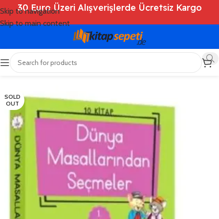
30 Euro Üzeri Alışverişlerde Ücretsiz Kargo
Skip to navigation
Skip to main content
Ana Sayfa
/
Shop
/
Kitaplar
/
Çocuk Kitapları
SOLD
OUT