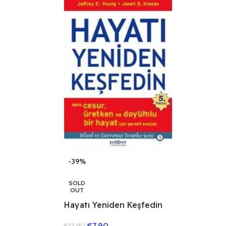
-39%
SOLD
OUT
Hayatı Yeniden Keşfedin
€
7.90
€
12.90