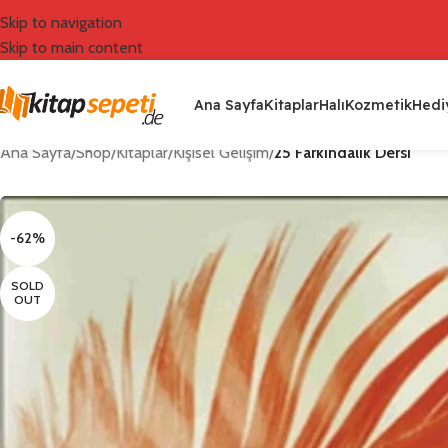
Skip to navigation
Skip to main content
Ana Sayfa
Kitaplar
Halı
Kozmetik
Hediy
Ana Sayfa
/
Shop
/
Kitaplar
/
Kişisel Gelişim
/
25 Farkındalık Dersi
-62%
SOLD
OUT