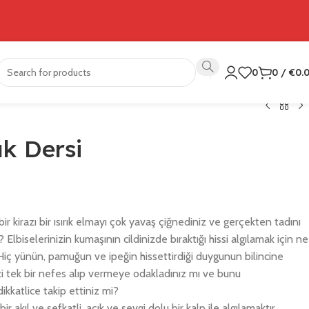
0
0
/
€
0.
ık Dersi
r kirazı bir ısırık elmayı çok yavaş çiğnediniz ve gerçekten tadını
 Elbiselerinizin kumaşının cildinizde bıraktığı hissi algılamak için ne
Hiç yünün, pamuğun ve ipeğin hissettirdiği duygunun bilincine
zi tek bir nefes alıp vermeye odakladınız mı ve bunu
kkatlice takip ettiniz mi?
bir akıl ve şefkatli, açık ve sevgi dolu bir kalp ile algılamaktır.