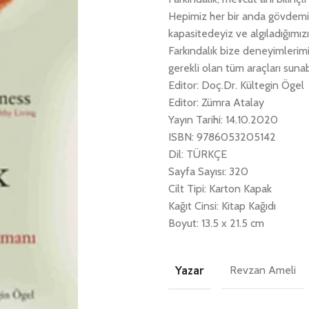
Hepimiz her bir anda gövdemizd
kapasitedeyiz ve algıladığımı
Farkındalık bize deneyimlerim
gerekli olan tüm araçları sunabi
Editor: Doç.Dr. Kültegin Ögel
Editor: Zümra Atalay
Yayın Tarihi: 14.10.2020
ISBN: 9786053205142
Dil: TÜRKÇE
Sayfa Sayısı: 320
Cilt Tipi: Karton Kapak
Kağıt Cinsi: Kitap Kağıdı
Boyut: 13.5 x 21.5 cm
Yazar
Revzan Ameli