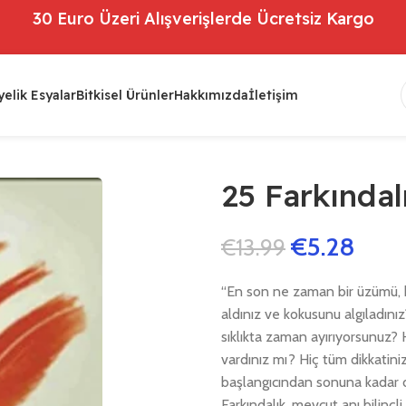
30 Euro Üzeri Alışverişlerde Ücretsiz Kargo
elik Esyalar
Bitkisel Ürünler
Hakkımızda
İletişim
25 Farkındal
€
5.28
€
13.99
“En son ne zaman bir üzümü, bi
aldınız ve kokusunu algıladınız?
sıklıkta zaman ayırıyorsunuz? 
vardınız mı? Hiç tüm dikkatini
başlangıcından sonuna kadar di
Farkındalık, mevcut anı bilinçli 