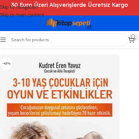
30 Euro Üzeri Alışverişlerde Ücretsiz Kargo
Skip to navigation
Skip to main content
Ana Sayfa
/
Shop
/
Kitaplar
/
Eğitim
/
Çocuk Eğitimi
-43%