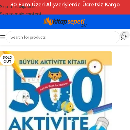
30 Euro Üzeri Alışverişlerde Ücretsiz Kargo
Skip to navigation
Skip to main content
Ana Sayfa
/
Shop
/
Kitaplar
/
Çocuk Kitapları
SOLD
OUT