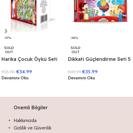
-37%
-28%
SOLD
SOLD
OUT
OUT
Harika Çocuk Öykü Seti
Dikkati Güçlendirme Seti 5
(40 Kitap)
Yaş (3 Kitap)
€
34.99
€
35.99
€
55.90
€
49.99
Devamını Oku
Devamını Oku
Onemli Bilgiler
Hakkımızda
Gizlilik ve Güvenlik