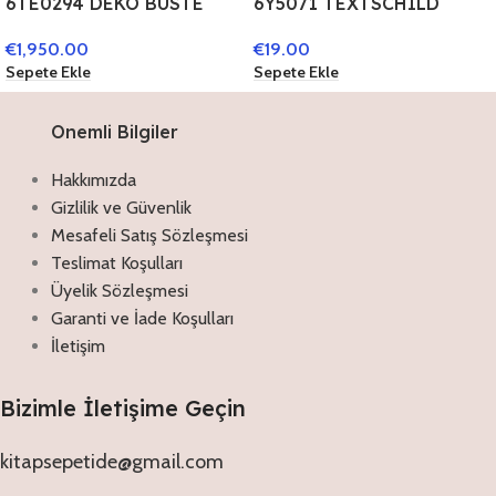
6TE0294 DEKO BÜSTE
6Y5071 TEXTSCHILD
FRAU 16*15*23 CM GRAU
50*35 CM ROT METALL
€
1,950.00
€
19.00
STEIN DEKO
MOTOR
Sepete Ekle
Sepete Ekle
ACCESSOIRES
Onemli Bilgiler
Hakkımızda
Gizlilik ve Güvenlik
Mesafeli Satış Sözleşmesi
Teslimat Koşulları
Üyelik Sözleşmesi
Garanti ve İade Koşulları
İletişim
Bizimle İletişime Geçin
kitapsepetide@gmail.com