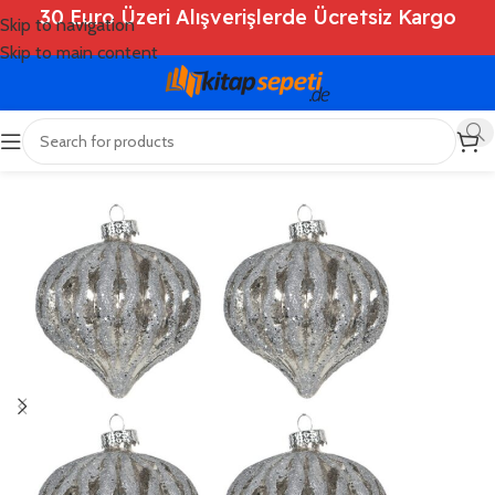
30 Euro Üzeri Alışverişlerde Ücretsiz Kargo
Skip to navigation
Skip to main content
Ana Sayfa
/
Shop
/
Deko