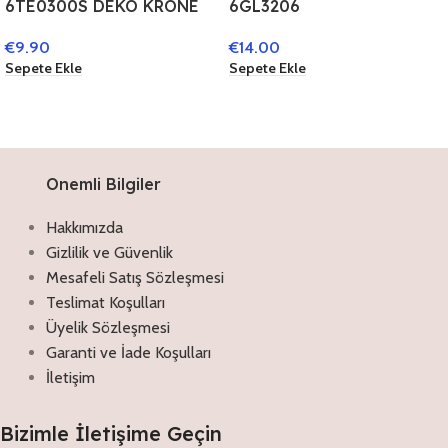
6TE0300S DEKO KRONE
6GL3206
GRAU STEIN DEKO
WEIHNACHTSKUGEL Ø 12
€
9.90
€
14.00
ACCESSOIRES
CM GOLDFARBIG GLAS
Sepete Ekle
Sepete Ekle
RUND WEIHNACHTSBAUM
DEKO WEIHNACHTSDEKO
Onemli Bilgiler
Hakkımızda
Gizlilik ve Güvenlik
Mesafeli Satış Sözleşmesi
Teslimat Koşulları
Üyelik Sözleşmesi
Garanti ve İade Koşulları
İletişim
Bizimle İletişime Geçin