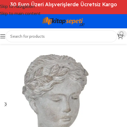
30 Euro Üzeri Alışverişlerde Ücretsiz Kargo
Skip to navigation
Skip to main content
Ana Sayfa
/
Shop
/
Deko