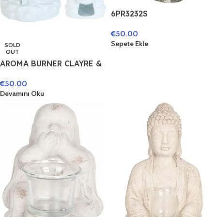
6PR3232S
WINDLICHTHALTER
€
50.00
ENGEL 19*15*21 CM GRAU
Sepete Ekle
SOLD
OUT
AROMA BURNER CLAYRE &
EEF 6CE0552 – 12X11X12
€
50.00
CM WHITE
Devamını Oku