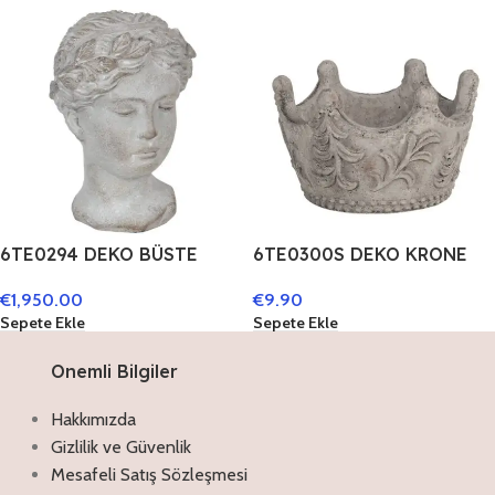
6TE0294 DEKO BÜSTE
6TE0300S DEKO KRONE
FRAU 16*15*23 CM GRAU
GRAU STEIN DEKO
€
1,950.00
€
9.90
STEIN DEKO
ACCESSOIRES
Sepete Ekle
Sepete Ekle
ACCESSOIRES
Onemli Bilgiler
Hakkımızda
Gizlilik ve Güvenlik
Mesafeli Satış Sözleşmesi