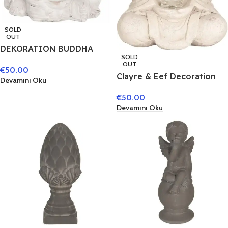
SOLD
OUT
DEKORATION BUDDHA
SOLD
12X11X15 CM – 6CE1077
OUT
€
50.00
Clayre & Eef Decoration
Devamını Oku
Buddha 26 x 20 x 40 cm –
€
50.00
6CE1080
Devamını Oku