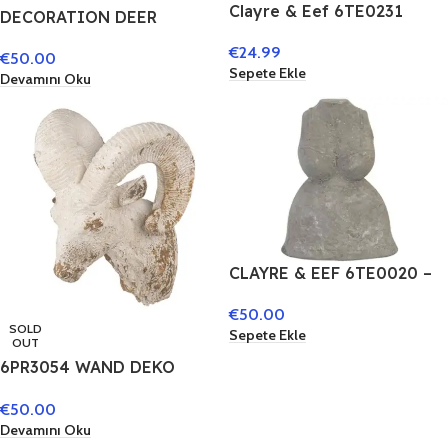
Clayre & Eef 6TE0231
DECORATION DEER
Flower Pot Diameter 14 x
13X12X30 CM GOLD
€
24.99
18 cm +
€
50.00
6PR3004
Sepete Ekle
Devamını Oku
CLAYRE & EEF 6TE0020 –
BUSTO 16 X 10 X 4 CM
€
50.00
SOLD
Sepete Ekle
OUT
6PR3054 WAND DEKO
BOCK 20*21*32 CM BEIGE
€
50.00
Devamını Oku