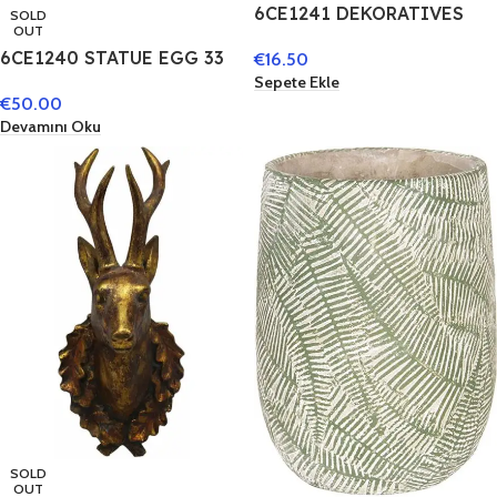
6CE1241 DEKORATIVES
SOLD
OUT
FIGUR ENGEL 38 CM GRAU
6CE1240 STATUE EGG 33
€
16.50
KERAMIK ENGEL DEKO
CM GREY CERAMIC
Sepete Ekle
ACCESSOIRES
€
50.00
Devamını Oku
SOLD
OUT