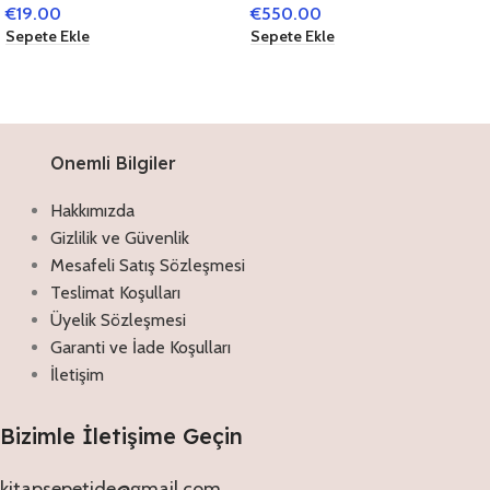
€
19.00
€
550.00
MOTOR
Ø 7 CM ROSA GLAS
Sepete Ekle
Sepete Ekle
WEIHNACHTSDEKO
Onemli Bilgiler
Hakkımızda
Gizlilik ve Güvenlik
Mesafeli Satış Sözleşmesi
Teslimat Koşulları
Üyelik Sözleşmesi
Garanti ve İade Koşulları
İletişim
Bizimle İletişime Geçin
kitapsepetide@gmail.com