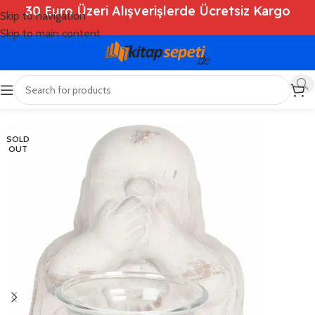
30 Euro Üzeri Alışverişlerde Ücretsiz Kargo
Skip to navigation
Skip to main content
Ana Sayfa
/
Shop
/
Deko
SOLD
OUT