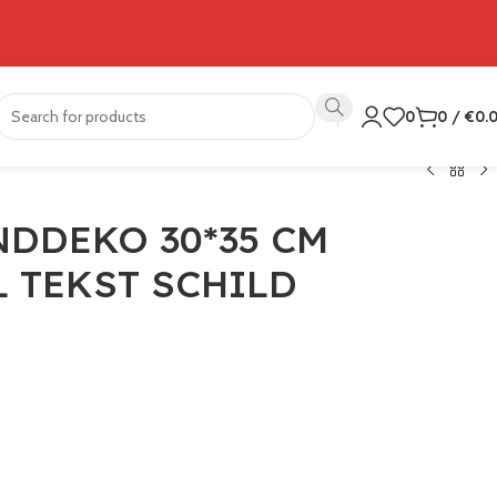
0
0
/
€
0.
NDDEKO 30*35 CM
L TEKST SCHILD