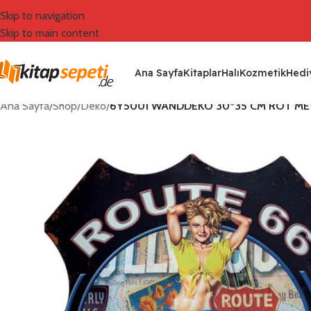
Skip to navigation
Skip to main content
Ana Sayfa
Kitaplar
Halı
Kozmetik
Hediy
Ana Sayfa
/
Shop
/
Deko
/
6Y5001 WANDDEKO 30*35 CM ROT MET