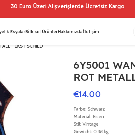
30 Euro Üzeri Alışverişlerde Ücretsiz Kargo
elik Esyalar
Bitkisel Ürünler
Hakkımızda
İletişim
ALL TEKST SCHILD
6Y5001 WA
ROT METAL
€
14.00
Farbe:
Schwarz
Material:
Eisen
Stil:
Vintage
Gewicht:
0,38 kg