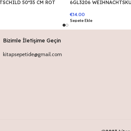
TSCHILD 50*35 CM ROT
6GL3206 WEIHNACHTSKU
TOR
CM GOLDFARBIG GLAS R
€
14.00
WEIHNACHTSBAUM DEK
Sepete Ekle
WEIHNACHTSDEKO
Bizimle İletişime Geçin
kitapsepetide@gmail.com