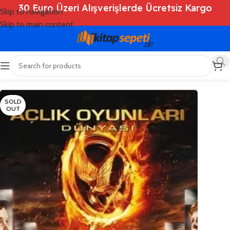
30 Euro Üzeri Alışverişlerde Ücretsiz Kargo
Skip to navigation
Skip to main content
Ana Sayfa
/
Shop
/
Kitaplar
/
Roman
SOLD
OUT