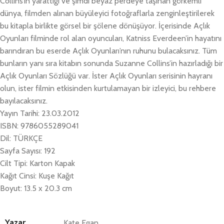
Collins’in yarattığı ve şimdi beyaz perdeye taşınan görkemli
dünya, filmden alınan büyüleyici fotoğraflarla zenginleştirilerek
bu kitapla birlikte görsel bir şölene dönüşüyor. İçerisinde Açlık
Oyunları filminde rol alan oyuncuları, Katniss Everdeen’in hayatını
barındıran bu eserde Açlık Oyunları’nın ruhunu bulacaksınız. Tüm
bunların yanı sıra kitabın sonunda Suzanne Collins’in hazırladığı bir
Açlık Oyunları Sözlüğü var. İster Açlık Oyunları serisinin hayranı
olun, ister filmin etkisinden kurtulamayan bir izleyici, bu rehbere
bayılacaksınız.
Yayın Tarihi: 23.03.2012
ISBN: 9786055289041
Dil: TÜRKÇE
Sayfa Sayısı: 192
Cilt Tipi: Karton Kapak
Kağıt Cinsi: Kuşe Kağıt
Boyut: 13.5 x 20.3 cm
Yazar
Kate Egan