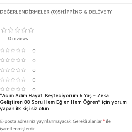
DEĞERLENDIRMELER (0)
SHIPPING & DELIVERY
0 reviews
0
0
0
0
0
“Adım Adım Hayatı Keşfediyorum 6 Yaş – Zeka
Geliştiren 88 Soru Hem Eğlen Hem Öğren” için yorum
yapan ilk kişi siz olun
E-posta adresiniz yayınlanmayacak.
Gerekli alanlar
*
ile
işaretlenmişlerdir