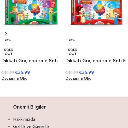
-28%
-28%
SOLD
SOLD
OUT
OUT
Dikkati Güçlendirme Seti
Dikkati Güçlendirme Seti 5
11 Yaş (3 Kitap)
Yaş (3 Kitap)
€
35.99
€
35.99
€
49.99
€
49.99
Devamını Oku
Devamını Oku
Onemli Bilgiler
Hakkımızda
Gizlilik ve Güvenlik