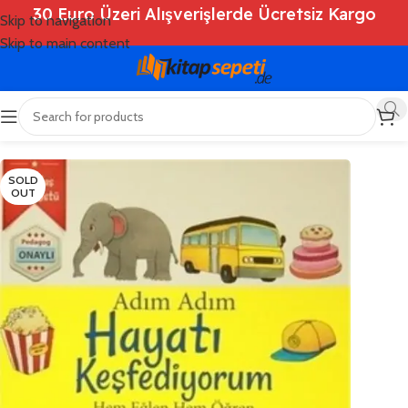
30 Euro Üzeri Alışverişlerde Ücretsiz Kargo
Skip to navigation
Skip to main content
Ana Sayfa
/
Shop
/
Kitaplar
/
Çocuk Kitapları
SOLD
OUT