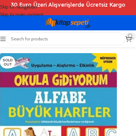
30 Euro Üzeri Alışverişlerde Ücretsiz Kargo
Skip to navigation
Skip to main content
Ana Sayfa
/
Shop
/
Kitaplar
/
Çocuk Kitapları
SOLD
OUT