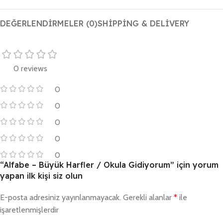
DEĞERLENDIRMELER (0)
SHIPPING & DELIVERY
0 reviews
0
0
0
0
0
“Alfabe – Büyük Harfler / Okula Gidiyorum” için yorum
yapan ilk kişi siz olun
E-posta adresiniz yayınlanmayacak.
Gerekli alanlar
*
ile
işaretlenmişlerdir