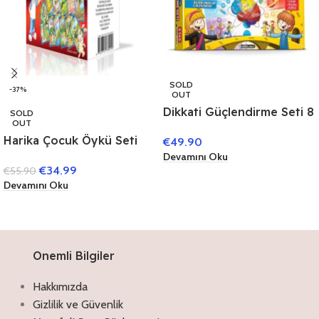
SOLD
-37%
OUT
Dikkati Güçlendirme Seti 8
SOLD
OUT
Yaş (3 Yaş)
Harika Çocuk Öykü Seti
€
49.90
(40 Kitap)
Devamını Oku
€
34.99
€
55.90
Devamını Oku
Onemli Bilgiler
Hakkımızda
Gizlilik ve Güvenlik