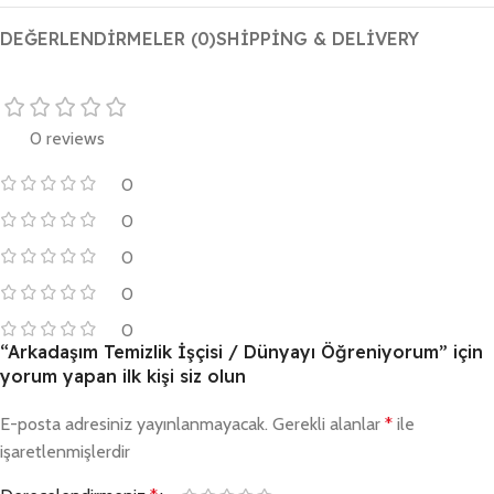
DEĞERLENDIRMELER (0)
SHIPPING & DELIVERY
0 reviews
0
0
0
0
0
“Arkadaşım Temizlik İşçisi / Dünyayı Öğreniyorum” için
yorum yapan ilk kişi siz olun
E-posta adresiniz yayınlanmayacak.
Gerekli alanlar
*
ile
işaretlenmişlerdir