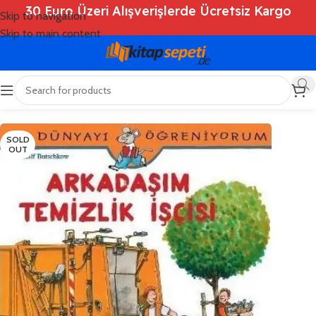
30 Euro Üzeri Alışverişlerde Ücretsiz Kargo
Skip to navigation
Skip to main content
Ana Sayfa
/
Shop
/
Kitaplar
/
Çocuk Kitapları
SOLD
OUT