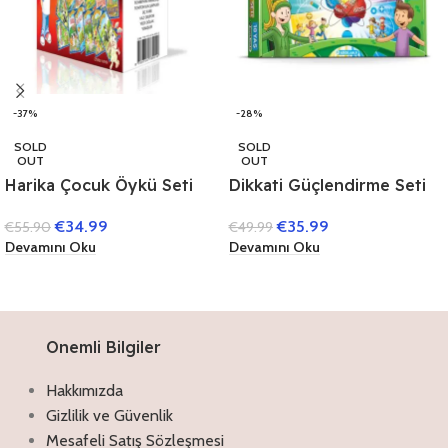
-37%
-28%
SOLD
SOLD
OUT
OUT
Harika Çocuk Öykü Seti
Dikkati Güçlendirme Seti
(40 Kitap)
10 Yaş (3 Kitap)
€
34.99
€
35.99
€
55.90
€
49.99
Devamını Oku
Devamını Oku
Onemli Bilgiler
Hakkımızda
Gizlilik ve Güvenlik
Mesafeli Satış Sözleşmesi