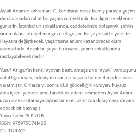
Aylak Adam’ın kahramanı C., kendisine miras kalmış parayla geçim
derdi olmadan rahat bir yaşam sürmektedir. Biri diğerine eklenen
günlerini İstanbul’un sokaklarında, caddelerinde dolaşarak, şehrin
sinemalarını, atölyelerini gezerek geçirir. Bir şey eksiktir yine de.
Hayatını değiştirecek, yaşantısına anlam kazandıracak olanı
aramaktadır. Ancak bu şeye, bu insana, şehrin sokaklarında
rastlayabilecek midir?
Yusuf Atılgan’ın kentli aydının basit, amaçsız ve “aylak” varoluşunu
anlattığı romanı, edebiyatımızın en başarılı tiplemelerinden birini
yaratmıştır. Onlarca yıl sonra hâlâ güncelliğini koruyan, huysuz
ama içten, yabancı ama tanıdık bir adamı resmeden Aylak Adam
uzun süre unutamayacağınız bir eser, aklınızda dolaşmaya devam
edecek bir başyapıt.
Yayın Tarihi: 19.11.2019
ISBN: 9789750741425
Dil: TÜRKÇE