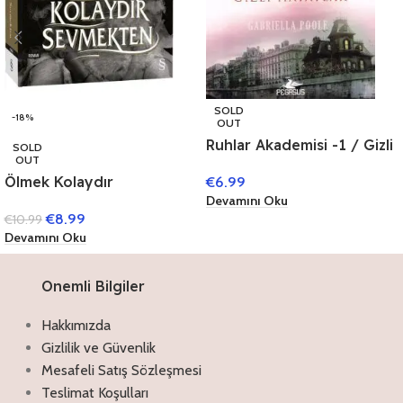
SOLD
-18%
OUT
Ruhlar Akademisi -1 / Gizli
SOLD
OUT
Hayatlar
Ölmek Kolaydır
€
6.99
Sevmekten
Devamını Oku
€
8.99
€
10.99
Devamını Oku
Onemli Bilgiler
Hakkımızda
Gizlilik ve Güvenlik
Mesafeli Satış Sözleşmesi
Teslimat Koşulları