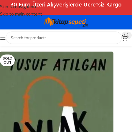
30 Euro Üzeri Alışverişlerde Ücretsiz Kargo
Skip to navigation
Skip to main content
Ana Sayfa
/
Shop
/
Kitaplar
/
Roman
SOLD
OUT