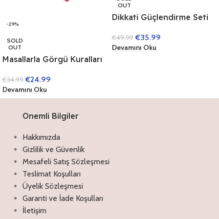
OUT
Dikkati Güçlendirme Seti
-29%
10 Yaş (3 Kitap)
€
35.99
€
49.99
SOLD
Devamını Oku
OUT
Masallarla Görgü Kuralları
Set – (10 Kitap)
€
24.99
€
34.99
Devamını Oku
Onemli Bilgiler
Hakkımızda
Gizlilik ve Güvenlik
Mesafeli Satış Sözleşmesi
Teslimat Koşulları
Üyelik Sözleşmesi
Garanti ve İade Koşulları
İletişim