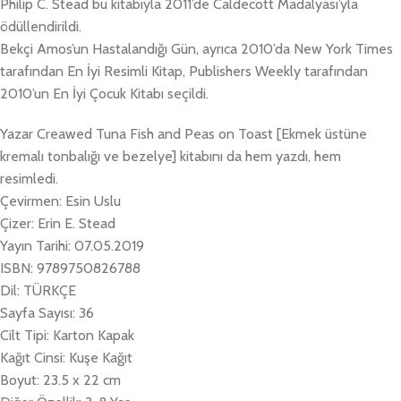
Philip C. Stead bu kitabıyla 2011’de Caldecott Madalyası’yla
ödüllendirildi.
Bekçi Amos’un Hastalandığı Gün, ayrıca 2010’da New York Times
tarafından En İyi Resimli Kitap, Publishers Weekly tarafından
2010’un En İyi Çocuk Kitabı seçildi.
Yazar Creawed Tuna Fish and Peas on Toast [Ekmek üstüne
kremalı tonbalığı ve bezelye] kitabını da hem yazdı, hem
resimledi.
Çevirmen: Esin Uslu
Çizer: Erin E. Stead
Yayın Tarihi: 07.05.2019
ISBN: 9789750826788
Dil: TÜRKÇE
Sayfa Sayısı: 36
Cilt Tipi: Karton Kapak
Kağıt Cinsi: Kuşe Kağıt
Boyut: 23.5 x 22 cm