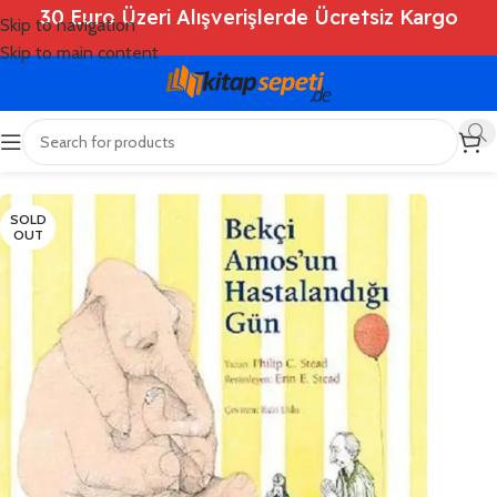
30 Euro Üzeri Alışverişlerde Ücretsiz Kargo
Skip to navigation
Skip to main content
Ana Sayfa
/
Shop
/
Kitaplar
/
Çocuk Kitapları
SOLD
OUT