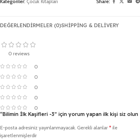
Kategoriler:
Çocuk Kitapları
Share:
DEĞERLENDIRMELER (0)
SHIPPING & DELIVERY
0 reviews
0
0
0
0
0
“Bilimin İlk Kaşifleri -3” için yorum yapan ilk kişi siz olun
E-posta adresiniz yayınlanmayacak.
Gerekli alanlar
*
ile
işaretlenmişlerdir