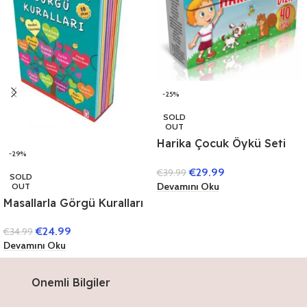
-25%
SOLD
OUT
Harika Çocuk Öykü Seti
-29%
(40 Kitap) (1. Sınıflar İçin)
€
29.99
€
39.99
SOLD
Devamını Oku
OUT
Masallarla Görgü Kuralları
Set – (10 Kitap)
€
24.99
€
34.99
Devamını Oku
Onemli Bilgiler