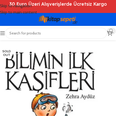
30 Euro Üzeri Alışverişlerde Ücretsiz Kargo
Skip to navigation
Skip to main content
Ana Sayfa
/
Shop
/
Kitaplar
/
Çocuk Kitapları
SOLD
OUT