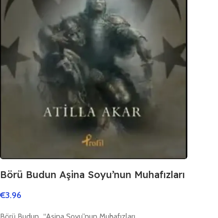
Börü Budun Aşina Soyu’nun Muhafızları
€
3.96
Börü Budun…“Aşina Soyu”nun Muhafızları