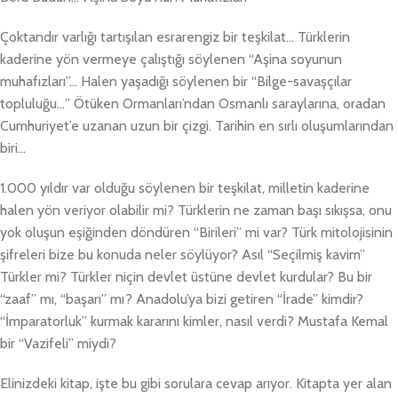
Çoktandır varlığı tartışılan esrarengiz bir teşkilat… Türklerin
kaderine yön vermeye çalıştığı söylenen “Aşina soyunun
muhafızları”… Halen yaşadığı söylenen bir “Bilge-savaşçılar
topluluğu…” Ötüken Ormanları’ndan Osmanlı saraylarına, oradan
Cumhuriyet’e uzanan uzun bir çizgi. Tarihin en sırlı oluşumlarından
biri…
1.000 yıldır var olduğu söylenen bir teşkilat, milletin kaderine
halen yön veriyor olabilir mi? Türklerin ne zaman başı sıkışsa, onu
yok oluşun eşiğinden döndüren “Birileri” mi var? Türk mitolojisinin
şifreleri bize bu konuda neler söylüyor? Asıl “Seçilmiş kavim”
Türkler mi? Türkler niçin devlet üstüne devlet kurdular? Bu bir
“zaaf” mı, “başarı” mı? Anadolu’ya bizi getiren “İrade” kimdir?
“İmparatorluk” kurmak kararını kimler, nasıl verdi? Mustafa Kemal
bir “Vazifeli” miydi?
Elinizdeki kitap, işte bu gibi sorulara cevap arıyor. Kitapta yer alan