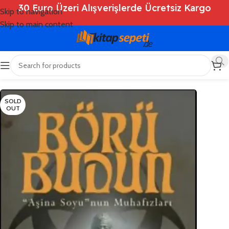
30 Euro Üzeri Alışverişlerde Ücretsiz Kargo
Skip to navigation
Skip to main content
Ana Sayfa
/
Shop
/
Kitaplar
/
Tarih
SOLD
OUT