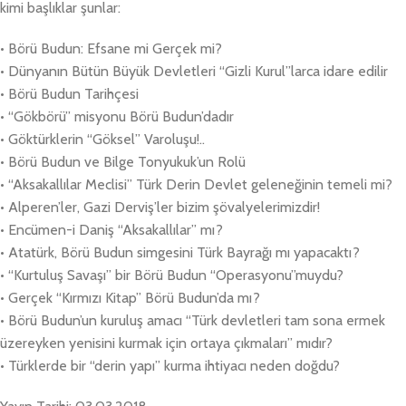
kimi başlıklar şunlar:
• Börü Budun: Efsane mi Gerçek mi?
• Dünyanın Bütün Büyük Devletleri “Gizli Kurul”larca idare edilir
• Börü Budun Tarihçesi
• “Gökbörü” misyonu Börü Budun’dadır
• Göktürklerin “Göksel” Varoluşu!..
• Börü Budun ve Bilge Tonyukuk’un Rolü
• “Aksakallılar Meclisi” Türk Derin Devlet geleneğinin temeli mi?
• Alperen’ler, Gazi Derviş’ler bizim şövalyelerimizdir!
• Encümen-i Daniş “Aksakallılar” mı?
• Atatürk, Börü Budun simgesini Türk Bayrağı mı yapacaktı?
• “Kurtuluş Savaşı” bir Börü Budun “Operasyonu”muydu?
• Gerçek “Kırmızı Kitap” Börü Budun’da mı?
• Börü Budun’un kuruluş amacı “Türk devletleri tam sona ermek
üzereyken yenisini kurmak için ortaya çıkmaları” mıdır?
• Türklerde bir “derin yapı” kurma ihtiyacı neden doğdu?