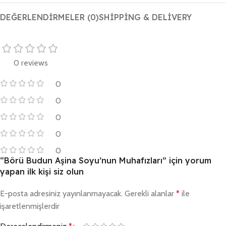
DEĞERLENDIRMELER (0)
SHIPPING & DELIVERY
0 reviews
0
0
0
0
0
“Börü Budun Aşina Soyu’nun Muhafızları” için yorum
yapan ilk kişi siz olun
E-posta adresiniz yayınlanmayacak.
Gerekli alanlar
*
ile
işaretlenmişlerdir