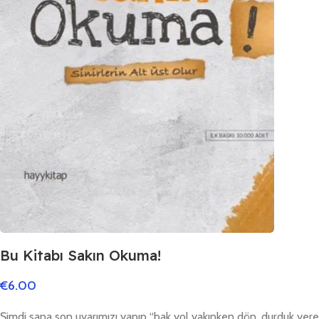
Bu Kitabı Sakın Okuma!
€
6.00
Şimdi sana son uyarımızı yapıp “bak yol yakınken dön, durduk yere