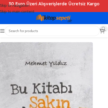
30 Euro Üzeri Alışverişlerde Ücretsiz Kargo
Skip to navigation
Skip to main content
Ana Sayfa
/
Shop
/
Kitaplar
/
Roman