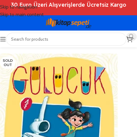
30 Euro Üzeri Alışverişlerde Ücretsiz Kargo
Skip to navigation
Skip to main content
Ana Sayfa
/
Shop
/
Kitaplar
/
Çocuk Kitapları
SOLD
OUT