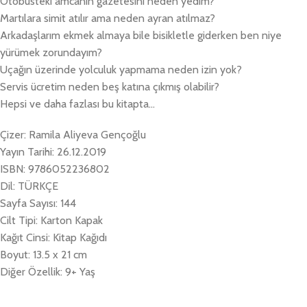
Otobüsteki amcanın gazetesini neden yedim?
Martılara simit atılır ama neden ayran atılmaz?
Arkadaşlarım ekmek almaya bile bisikletle giderken ben niye
yürümek zorundayım?
Uçağın üzerinde yolculuk yapmama neden izin yok?
Servis ücretim neden beş katına çıkmış olabilir?
Hepsi ve daha fazlası bu kitapta…
Çizer: Ramila Aliyeva Gençoğlu
Yayın Tarihi: 26.12.2019
ISBN: 9786052236802
Dil: TÜRKÇE
Sayfa Sayısı: 144
Cilt Tipi: Karton Kapak
Kağıt Cinsi: Kitap Kağıdı
Boyut: 13.5 x 21 cm
Diğer Özellik: 9+ Yaş