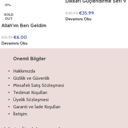
Dikkati Güçlendirme Seti 9
-57%
Yaş (3 Kitap)
€
35.99
€
49.99
SOLD
Devamını Oku
OUT
Allah’ım Ben Geldim
€
6.00
€
13.99
Devamını Oku
Onemli Bilgiler
Hakkımızda
Gizlilik ve Güvenlik
Mesafeli Satış Sözleşmesi
Teslimat Koşulları
Üyelik Sözleşmesi
Garanti ve İade Koşulları
İletişim