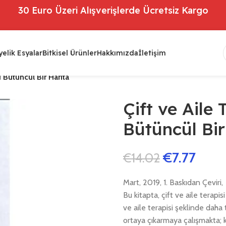
30 Euro Üzeri Alışverişlerde Ücretsiz Kargo
elik Esyalar
Bitkisel Ürünler
Hakkımızda
İletişim
li Bütüncül Bir Harita
Çift ve Aile T
Bütüncül Bir
€
7.77
€
14.02
Mart, 2019, 1. Baskıdan Çeviri,
Bu kitapta, çift ve aile terapisi
ve aile terapisi şeklinde daha
ortaya çıkarmaya çalışmakta;