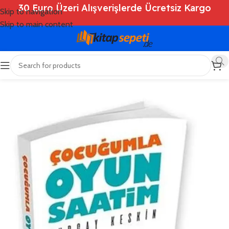
30 Euro Üzeri Alışverişlerde Ücretsiz Kargo
Skip to navigation
Skip to main content
Ana Sayfa
/
Shop
/
Kitaplar
/
Eğitim