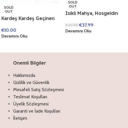
SOLD
OUT
SOLD
OUT
Isikli Mahya, Hosgeldin
Kardeş Kardeş Geçinen
Ramazan,Willkommen
Çocuklar Yetiştirmek
€
37.99
€
49.99
Ramadan,Mahya
€
10.00
Devamını Oku
Devamını Oku
Onemli Bilgiler
Hakkımızda
Gizlilik ve Güvenlik
Mesafeli Satış Sözleşmesi
Teslimat Koşulları
Üyelik Sözleşmesi
Garanti ve İade Koşulları
İletişim