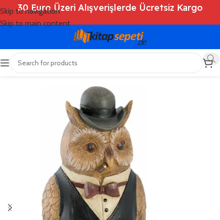
30 Euro Üzeri Alışverişlerde Ücretsiz Kargo
Skip to navigation
Skip to main content
Ana Sayfa
/
Shop
/
Deko