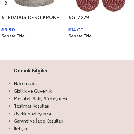
6TE0300S DEKO KRONE
6GL3279
GRAU STEIN DEKO
WEIHNACHTSBAUM DEKO
€
9.90
€
14.00
ACCESSOIRES
Ø 8 CM ROT GLAS RUND
Sepete Ekle
Sepete Ekle
WEIHNACHTSDEKO
Onemli Bilgiler
Hakkımızda
Gizlilik ve Güvenlik
Mesafeli Satış Sözleşmesi
Teslimat Koşulları
Üyelik Sözleşmesi
Garanti ve İade Koşulları
İletişim