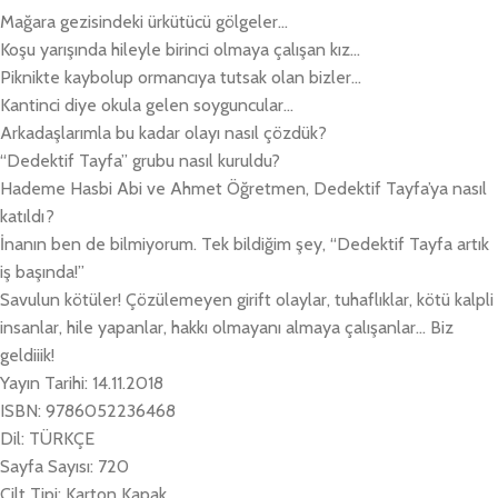
Mağara gezisindeki ürkütücü gölgeler…
Koşu yarışında hileyle birinci olmaya çalışan kız…
Piknikte kaybolup ormancıya tutsak olan bizler…
Kantinci diye okula gelen soyguncular…
Arkadaşlarımla bu kadar olayı nasıl çözdük?
“Dedektif Tayfa” grubu nasıl kuruldu?
Hademe Hasbi Abi ve Ahmet Öğretmen, Dedektif Tayfa’ya nasıl
katıldı?
İnanın ben de bilmiyorum. Tek bildiğim şey, “Dedektif Tayfa artık
iş başında!”
Savulun kötüler! Çözülemeyen girift olaylar, tuhaflıklar, kötü kalpli
insanlar, hile yapanlar, hakkı olmayanı almaya çalışanlar… Biz
geldiiik!
Yayın Tarihi: 14.11.2018
ISBN: 9786052236468
Dil: TÜRKÇE
Sayfa Sayısı: 720
Cilt Tipi: Karton Kapak