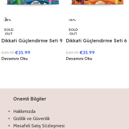
-28%
-28%
SOLD
SOLD
OUT
OUT
Dikkati Güçlendirme Seti 9
Dikkati Güçlendirme Seti 6
Yaş (3 Kitap)
Yaş (3 Kitap)
€
35.99
€
35.99
€
49.99
€
49.99
Devamını Oku
Devamını Oku
Onemli Bilgiler
Hakkımızda
Gizlilik ve Güvenlik
Mesafeli Satış Sözleşmesi