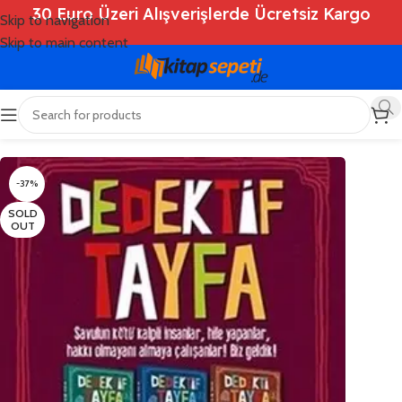
30 Euro Üzeri Alışverişlerde Ücretsiz Kargo
Skip to navigation
Skip to main content
Ana Sayfa
/
Shop
/
Kitaplar
/
Çocuk Kitapları
-37%
SOLD
OUT