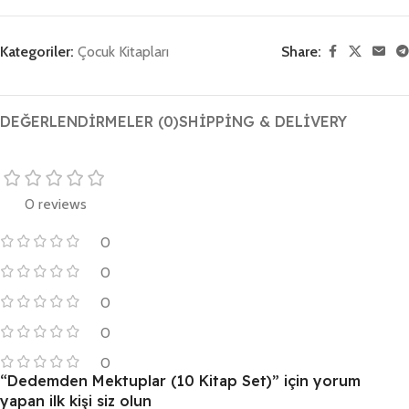
Kategoriler:
Çocuk Kitapları
Share:
DEĞERLENDIRMELER (0)
SHIPPING & DELIVERY
0 reviews
0
0
0
0
0
“Dedemden Mektuplar (10 Kitap Set)” için yorum
yapan ilk kişi siz olun