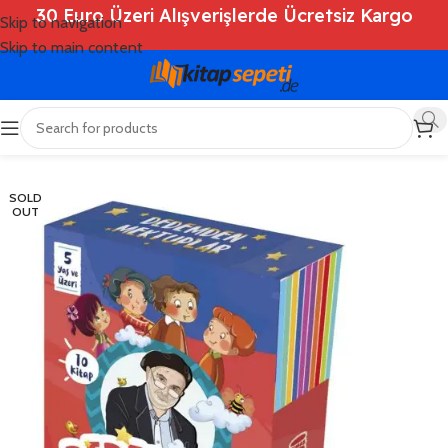
30 Euro Üzeri Alışverişlerde Ücretsiz Kargo
Skip to navigation
Skip to main content
Ana Sayfa
/
Shop
/
Kitaplar
/
Çocuk Kitapları
SOLD
OUT