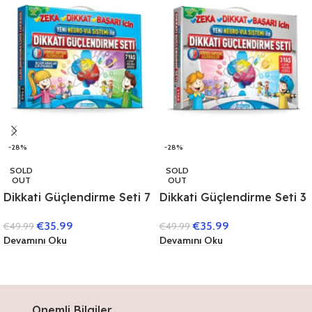
-28%
-28%
SOLD
SOLD
OUT
OUT
Dikkati Güçlendirme Seti 7
Dikkati Güçlendirme Seti 3
Yaş (3 Kitap)
Yaş (3 Kitap)
€
35.99
€
35.99
€
49.99
€
49.99
Devamını Oku
Devamını Oku
Onemli Bilgiler