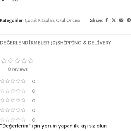
Kategoriler:
Çocuk Kitapları
,
Okul Öncesi
Share:
DEĞERLENDIRMELER (0)
SHIPPING & DELIVERY
0 reviews
0
0
0
0
0
“Değerlerim” için yorum yapan ilk kişi siz olun