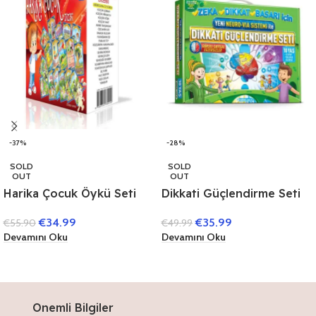
-37%
-28%
SOLD
SOLD
OUT
OUT
Harika Çocuk Öykü Seti
Dikkati Güçlendirme Seti
(40 Kitap)
10 Yaş (3 Kitap)
€
34.99
€
35.99
€
55.90
€
49.99
Devamını Oku
Devamını Oku
Onemli Bilgiler