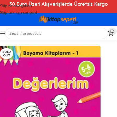
30 Euro Üzeri Alışverişlerde Ücretsiz Kargo
Skip to navigation
Skip to main content
Ana Sayfa
/
Shop
/
Kitaplar
/
Çocuk Kitapları
SOLD
OUT