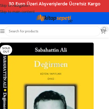
30 Euro Üzeri Alışverişlerde Ücretsiz Kargo
Skip to navigation
Skip to main content
Ana Sayfa
/
Shop
/
Kitaplar
/
Roman
SOLD
OUT