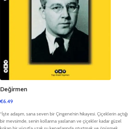
Değirmen
€
6.49
“İşte adaşım, sana seven bir Çingene’nin hikayesi. Çiçeklerin açtığı
bir mevsimde, senin kollarına yaslanan ve çiçekler kadar güzel
kokan bir vücutla uzak su kenarlarında oturtmak ve öpüşmek,