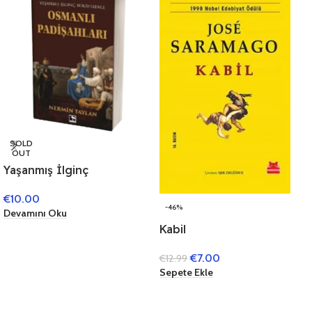
SOLD
OUT
Yaşanmış İlginç
Hikayelerle Osmanlı
€
10.00
Padişahları
-46%
Devamını Oku
Kabil
€
7.00
€
12.99
Sepete Ekle