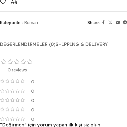
Kategoriler:
Roman
Share:
DEĞERLENDIRMELER (0)
SHIPPING & DELIVERY
0 reviews
0
0
0
0
0
“Değirmen” için yorum yapan ilk kişi siz olun