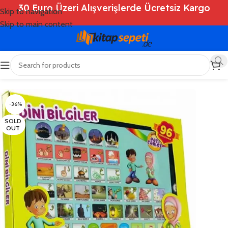
30 Euro Üzeri Alışverişlerde Ücretsiz Kargo
Skip to navigation
Skip to main content
Ana Sayfa
/
Shop
/
Kitaplar
/
Çocuk Kitapları
-36%
SOLD
OUT