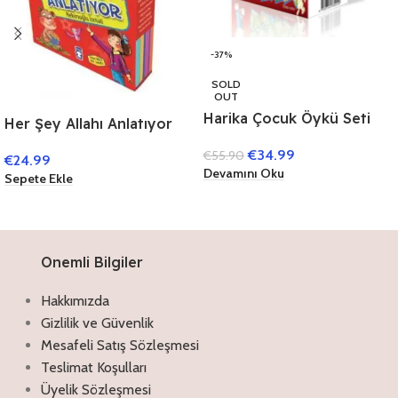
-37%
SOLD
OUT
Harika Çocuk Öykü Seti
Her Şey Allahı Anlatıyor
(40 Kitap)
(10 Kitap)
€
34.99
€
55.90
€
24.99
Devamını Oku
Sepete Ekle
Onemli Bilgiler
Hakkımızda
Gizlilik ve Güvenlik
Mesafeli Satış Sözleşmesi
Teslimat Koşulları
Üyelik Sözleşmesi