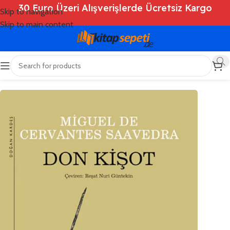
30 Euro Üzeri Alışverişlerde Ücretsiz Kargo
Skip to navigation
Skip to main content
Ana Sayfa
/
Shop
/
Kitaplar
/
Roman