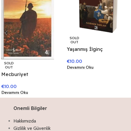
SOLD
OUT
Yaşanmış İlginç
Hikayelerle Osmanlı
€
10.00
Padişahları
SOLD
Devamını Oku
OUT
Mecburiyet
€
10.00
Devamını Oku
Onemli Bilgiler
Hakkımızda
Gizlilik ve Güvenlik