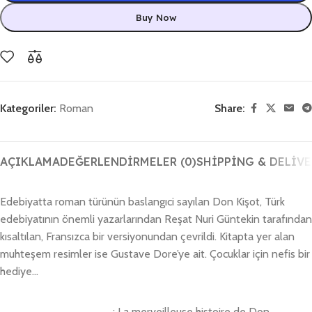
Buy Now
Kategoriler:
Roman
Share:
AÇIKLAMA
DEĞERLENDIRMELER (0)
SHIPPING & DELIVE
Edebiyatta roman türünün baslangıci sayılan Don Kişot, Türk
edebiyatının önemli yazarlarından Reşat Nuri Güntekin tarafından
kısaltılan, Fransızca bir versiyonundan çevrildi. Kitapta yer alan
muhteşem resimler ise Gustave Dore’ye ait. Çocuklar için nefis bir
hediye…
: La merveilleuse histoire de Don