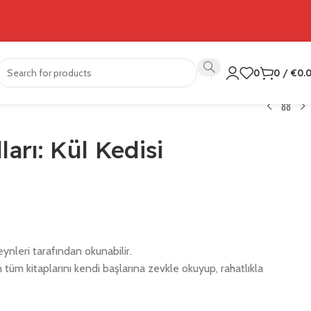
0
0
/
€
0.
arı: Kül Kedisi
nleri tarafından okunabilir.
nin tüm kitaplarını kendi başlarına zevkle okuyup, rahatlıkla