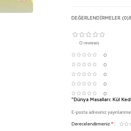
DEĞERLENDIRMELER (0)
0 reviews
0
0
0
0
0
“Dünya Masalları: Kül Kedis
E-posta adresiniz yayınlanma
Derecelendirmeniz
*