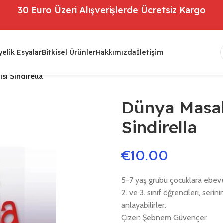
30 Euro Üzeri Alışverişlerde Ücretsiz Kargo
elik Esyalar
Bitkisel Ürünler
Hakkımızda
İletişim
si Sindirella
Dünya Masall
Sindirella
€
10.00
5-7 yaş grubu çocuklara ebevey
2. ve 3. sınıf öğrencileri, seri
anlayabilirler.
Çizer: Şebnem Güvençer