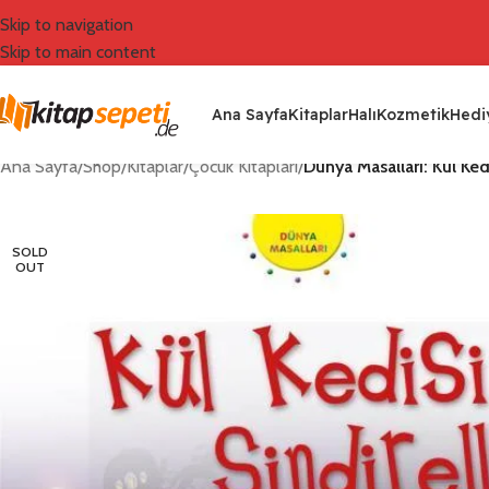
Skip to navigation
Skip to main content
Ana Sayfa
Kitaplar
Halı
Kozmetik
Hediy
Ana Sayfa
/
Shop
/
Kitaplar
/
Çocuk Kitapları
/
Dünya Masalları: Kül Kedi
SOLD
OUT