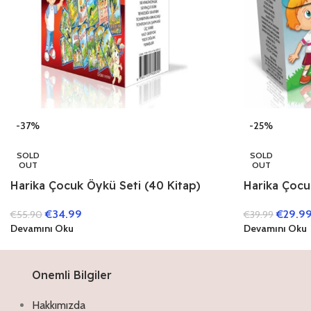
-37%
-25%
SOLD
SOLD
OUT
OUT
Harika Çocuk Öykü Seti (40 Kitap)
Harika Çocuk
Sınıflar İçin)
€
34.99
€
29.9
€
55.90
€
39.99
Devamını Oku
Devamını Oku
Onemli Bilgiler
Hakkımızda