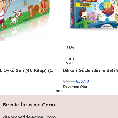
-28%
SOLD
OUT
 Öykü Seti (40 Kitap) (1.
Dikkati Güçlendirme Seti 9
Kitap)
9
€
35.99
€
49.99
Devamını Oku
Bizimle İletişime Geçin
kitapsepetide@gmail.com