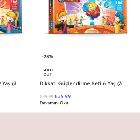
-28%
SOLD
OUT
 Yaş (3
Dikkati Güçlendirme Seti 6 Yaş (3
Kitap)
€
35.99
€
49.99
Devamını Oku