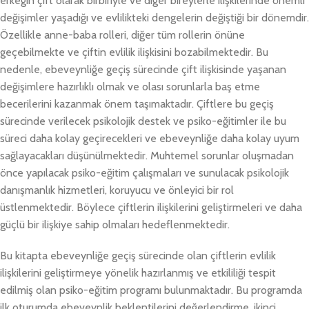
erkeğin çift olarak birbiriyle ve diğer bireylerle ilişkilerinde önemli
değişimler yaşadığı ve evlilikteki dengelerin değiştiği bir dönemdir.
Özellikle anne-baba rolleri, diğer tüm rollerin önüne
geçebilmekte ve çiftin evlilik ilişkisini bozabilmektedir. Bu
nedenle, ebeveynliğe geçiş sürecinde çift ilişkisinde yaşanan
değişimlere hazırlıklı olmak ve olası sorunlarla baş etme
becerilerini kazanmak önem taşımaktadır. Çiftlere bu geçiş
sürecinde verilecek psikolojik destek ve psiko-eğitimler ile bu
süreci daha kolay geçirecekleri ve ebeveynliğe daha kolay uyum
sağlayacakları düşünülmektedir. Muhtemel sorunlar oluşmadan
önce yapılacak psiko-eğitim çalışmaları ve sunulacak psikolojik
danışmanlık hizmetleri, koruyucu ve önleyici bir rol
üstlenmektedir. Böylece çiftlerin ilişkilerini geliştirmeleri ve daha
güçlü bir ilişkiye sahip olmaları hedeflenmektedir.
Bu kitapta ebeveynliğe geçiş sürecinde olan çiftlerin evlilik
ilişkilerini geliştirmeye yönelik hazırlanmış ve etkililiği tespit
edilmiş olan psiko-eğitim programı bulunmaktadır. Bu programda
ilk oturumda ebeveynlik beklentilerini değerlendirme, ikinci