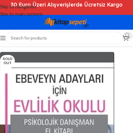
30 Euro Üzeri Alışverişlerde Ücretsiz Kargo
Skip to navigation
Skip to main content
Ana Sayfa
/
Shop
/
Kitaplar
/
Kişisel Gelişim
SOLD
OUT