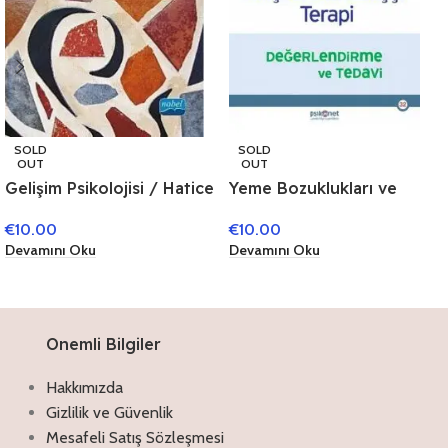
SOLD
SOLD
OUT
OUT
Yeme Bozuklukları ve
Gelişim Psikolojisi / Hatice
Bilişsel Davranışçı Terapi-
Ergin
€
10.00
€
10.00
Değerlendirme ve Tedavi
Devamını Oku
Devamını Oku
Onemli Bilgiler
Hakkımızda
Gizlilik ve Güvenlik
Mesafeli Satış Sözleşmesi