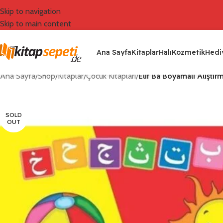
Skip to navigation
Skip to main content
Ana Sayfa
Kitaplar
Halı
Kozmetik
Hediy
Ana Sayfa
/
Shop
/
Kitaplar
/
Çocuk Kitapları
/
Elif Ba Boyamalı Alıştırm
SOLD
OUT