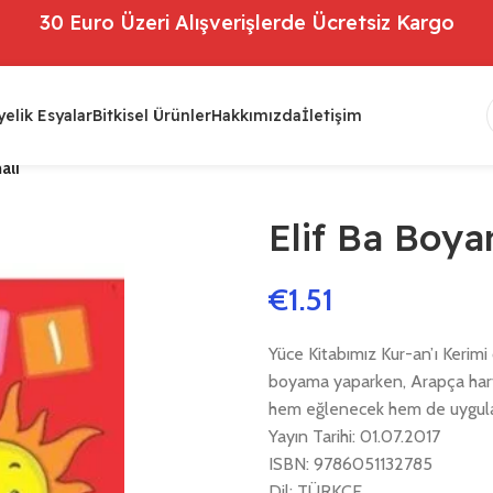
30 Euro Üzeri Alışverişlerde Ücretsiz Kargo
elik Esyalar
Bitkisel Ürünler
Hakkımızda
İletişim
alı
Elif Ba Boyam
€
1.51
Yüce Kitabımız Kur-an’ı Kerim
boyama yaparken, Arapça harf
hem eğlenecek hem de uygulama
Yayın Tarihi: 01.07.2017
ISBN: 9786051132785
Dil: TÜRKÇE