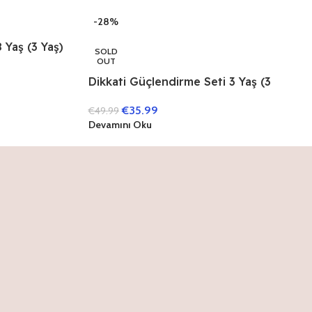
-28%
 Yaş (3 Yaş)
SOLD
OUT
Dikkati Güçlendirme Seti 3 Yaş (3
Kitap)
€
35.99
€
49.99
Devamını Oku