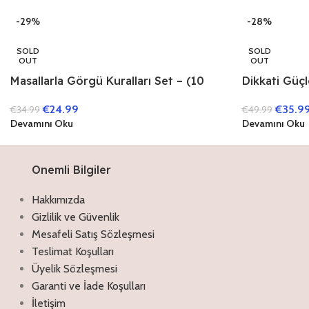
-28%
-29%
SOLD
SOLD
OUT
OUT
Dikkati Güçl
Masallarla Görgü Kuralları Set – (10
Kitap)
Kitap)
€
35.9
€
24.99
€
49.99
€
34.99
Devamını Oku
Devamını Oku
Onemli Bilgiler
Hakkımızda
Gizlilik ve Güvenlik
Mesafeli Satış Sözleşmesi
Teslimat Koşulları
Üyelik Sözleşmesi
Garanti ve İade Koşulları
İletişim