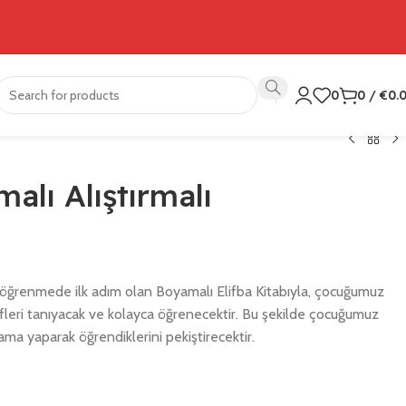
0
0
/
€
0.
alı Alıştırmalı
i öğrenmede ilk adım olan Boyamalı Elifba Kitabıyla, çocuğumuz
leri tanıyacak ve kolayca öğrenecektir. Bu şekilde çocuğumuz
 yaparak öğrendiklerini pekiştirecektir.