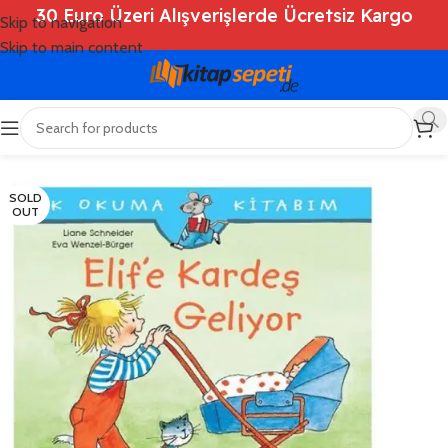
30 Euro Üzeri Alışverişlerde Ücretsiz Kargo
Skip to navigation
Skip to main content
Ana Sayfa
/
Shop
/
Kitaplar
/
Çocuk Kitapları
SOLD
OUT