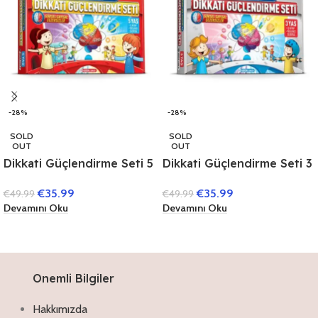
-28%
-28%
SOLD
SOLD
OUT
OUT
Dikkati Güçlendirme Seti 5
Dikkati Güçlendirme Seti 3
Yaş (3 Kitap)
Yaş (3 Kitap)
€
35.99
€
35.99
€
49.99
€
49.99
Devamını Oku
Devamını Oku
Onemli Bilgiler
Hakkımızda