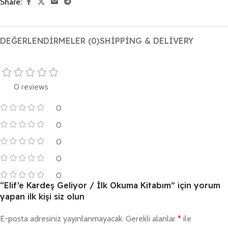
Share:
DEĞERLENDIRMELER (0)
SHIPPING & DELIVERY
0 reviews
0
0
0
0
0
“Elif’e Kardeş Geliyor / İlk Okuma Kitabım” için yorum
yapan ilk kişi siz olun
E-posta adresiniz yayınlanmayacak.
Gerekli alanlar
*
ile