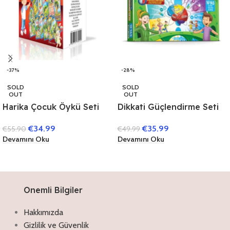
-37%
-28%
SOLD
SOLD
OUT
OUT
Harika Çocuk Öykü Seti
Dikkati Güçlendirme Seti
(40 Kitap)
10 Yaş (3 Kitap)
€
34.99
€
35.99
€
55.90
€
49.99
Devamını Oku
Devamını Oku
Onemli Bilgiler
Hakkımızda
Gizlilik ve Güvenlik