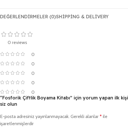
DEĞERLENDIRMELER (0)
SHIPPING & DELIVERY
0 reviews
0
0
0
0
0
“Fosforik Çiftlik Boyama Kitabı” için yorum yapan ilk kişi
siz olun
E-posta adresiniz yayınlanmayacak.
Gerekli alanlar
*
ile
işaretlenmişlerdir