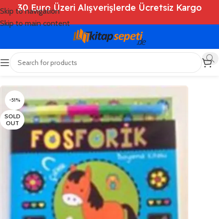
30 Euro Üzeri Alışverişlerde Ücretsiz Kargo
Skip to navigation
Skip to main content
Ana Sayfa
/
Shop
/
Kitaplar
/
Çocuk Kitapları
-51%
SOLD
OUT